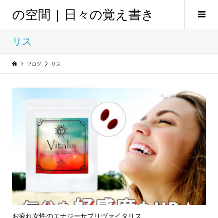
の空間 | 日々の覚え書き
リス
ブログ
リス
お疲れ女性のエナジーサプリヴァイタリス