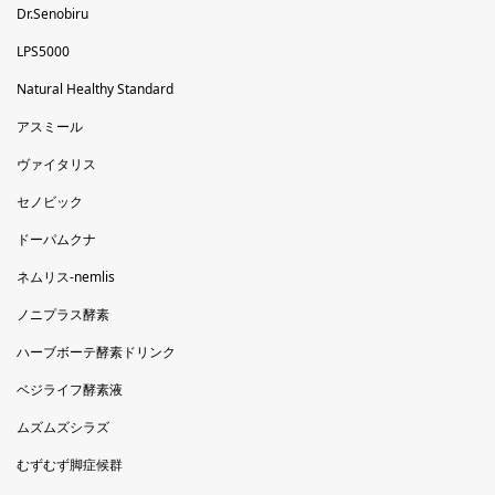
Dr.Senobiru
LPS5000
Natural Healthy Standard
アスミール
ヴァイタリス
セノビック
ドーパムクナ
ネムリス-nemlis
ノニプラス酵素
ハーブボーテ酵素ドリンク
ベジライフ酵素液
ムズムズシラズ
むずむず脚症候群