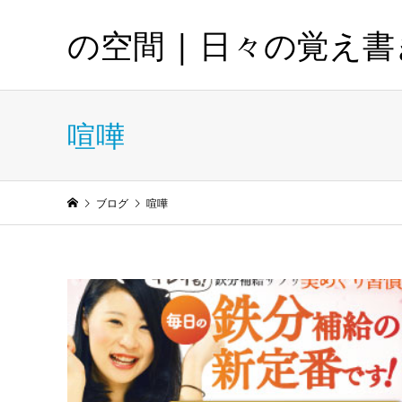
の空間 | 日々の覚え書
喧嘩
ブログ
喧嘩