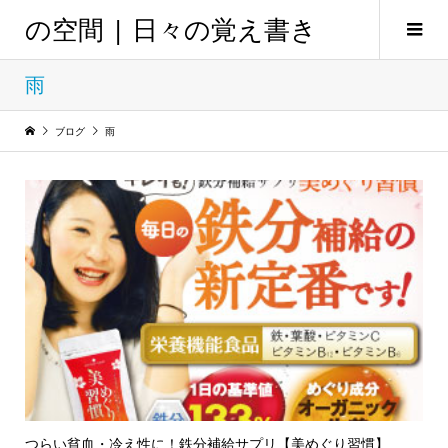
の空間 | 日々の覚え書き
雨
ブログ
雨
つらい貧血・冷え性に！鉄分補給サプリ【美めぐり習慣】